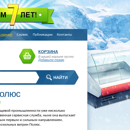
в кредит
Сервис
Публикации
Контакты
КОРЗИНА
В вашей корзине пусто
Добавьте товар
Полюс
с
пищевой промышленности уже несколько
твенная сервисная служба, ныне она выпускает
амым первым и сильным направлением,
орозильных витрин Полюс.