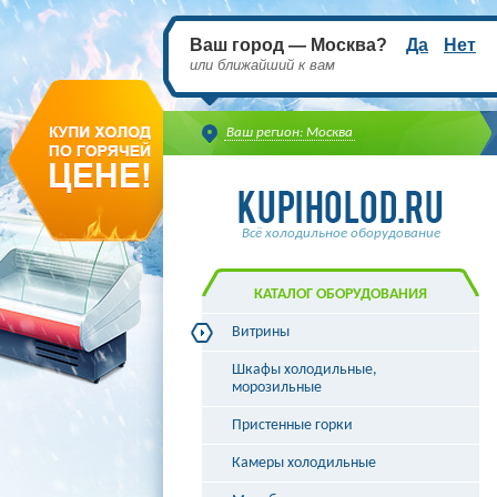
Ваш город — Москва?
Да
Нет
или ближайший к вам
Ваш регион: Москва
Всё холодильное оборудование
КАТАЛОГ ОБОРУДОВАНИЯ
Витрины
Витрины холодильные
Шкафы холодильные,
Витрины морозильные
морозильные
Витрины универсальные
Пристенные горки
Витрины кондитерские
Витрины барные
Камеры холодильные
Витрины угловые
Витрины «рыба на льду»