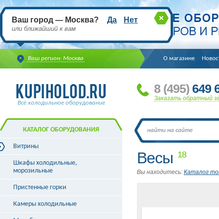
Ваш город — Москва?
Да
Нет
или ближайший к вам
Ваш регион: Москва
О магазине
Новос
8
(495
)
649 6
Заказать обратный з
Всё холодильное оборудование
КАТАЛОГ ОБОРУДОВАНИЯ
Витрины
Весы
18
Витрины холодильные
Шкафы холодильные,
Витрины морозильные
морозильные
Вы находитесь:
Каталог то
Витрины универсальные
Пристенные горки
Витрины кондитерские
Витрины барные
Камеры холодильные
Витрины угловые
Витрины «рыба на льду»