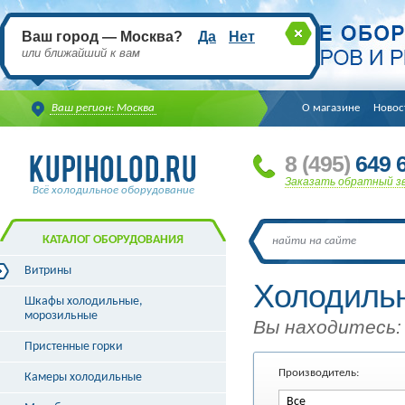
Ваш город — Москва?
Да
Нет
или ближайший к вам
Ваш регион: Москва
О магазине
Новос
8
(495
)
649 6
Заказать обратный з
Всё холодильное оборудование
КАТАЛОГ ОБОРУДОВАНИЯ
Витрины
Холодиль
Витрины холодильные
Шкафы холодильные,
Витрины морозильные
морозильные
Вы находитесь:
Витрины универсальные
Пристенные горки
Витрины кондитерские
Витрины барные
Производитель:
Камеры холодильные
Витрины угловые
Витрины «рыба на льду»
Все