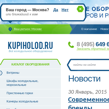
Ваш город — Москва?
Да
Нет
или ближайший к вам
Ваш регион: Москва
О магазине
Новос
8
(495
)
649 6
Заказать обратный з
Всё холодильное оборудование
КАТАЛОГ ОБОРУДОВАНИЯ
Витрины
Новости
Витрины холодильные
Шкафы холодильные,
Витрины морозильные
морозильные
Витрины универсальные
30 Январь, 2015
Пристенные горки
Витрины кондитерские
Витрины барные
Современное
Камеры холодильные
Витрины угловые
бренды
Витрины «рыба на льду»