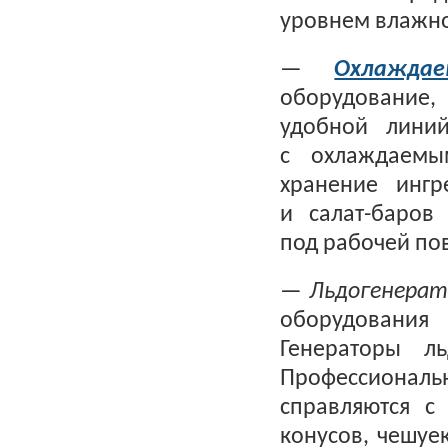
уровнем влажно
—
Охлажда
оборудование,
удобной лини
с охлаждаемы
хранение ингр
и салат-баров
под рабочей пов
—
Льдогенера
оборудования
Генераторы ль
Профессионал
справляются с
конусов, чешуе