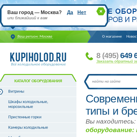
Ваш город — Москва?
Да
Нет
или ближайший к вам
Ваш регион: Москва
О магазине
Новос
8
(495
)
649 6
Заказать обратный з
Всё холодильное оборудование
КАТАЛОГ ОБОРУДОВАНИЯ
Витрины
Современн
Витрины холодильные
Шкафы холодильные,
Витрины морозильные
морозильные
типы и бр
Витрины универсальные
Пристенные горки
Витрины кондитерские
Вы находитесь:
Витрины барные
Камеры холодильные
оборудование:
Витрины угловые
Витрины «рыба на льду»