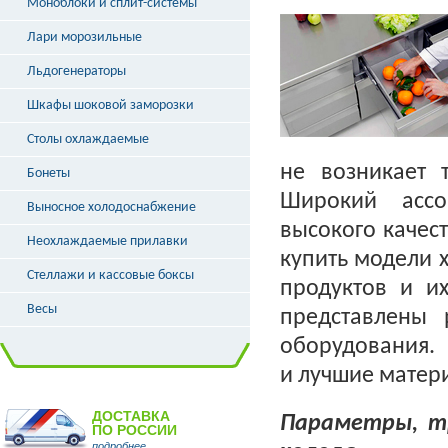
Моноблоки и сплит-системы
Лари морозильные
Льдогенераторы
Шкафы шоковой заморозки
Столы охлаждаемые
не возникает 
Бонеты
Широкий ассо
Выносное холодоснабжение
высокого качест
Неохлаждаемые прилавки
купить модели 
Стеллажи и кассовые боксы
продуктов и и
Весы
представлены 
оборудования.
и лучшие матер
ДОСТАВКА
Параметры, т
ПО РОССИИ
подробнее