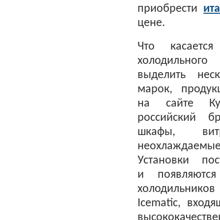
приобрести
ит
цене.
Что касается
холодильного
выделить нес
марок, проду
на сайте Куп
российский б
шкафы, вит
неохлаждаемые
Установки пос
и появляютс
холодильников
Icematic, вхо
высококачест