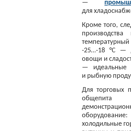
—
промы
для хладоснабж
Кроме того, сл
производства
температурный
-25…-18 °С — 
овощи и сладост
— идеальные 
и рыбную проду
Для торговых 
общепита т
демонстрац
оборудование
холодильные го