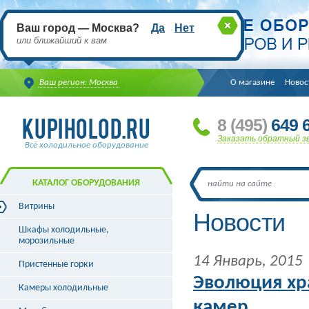
Ваш город — Москва?
Да
Нет
или ближайший к вам
Ваш регион: Москва
О магазине
Новос
8
(495
)
649 6
Заказать обратный з
Всё холодильное оборудование
КАТАЛОГ ОБОРУДОВАНИЯ
Витрины
Новости
Витрины холодильные
Шкафы холодильные,
Витрины морозильные
морозильные
Витрины универсальные
14 Январь, 2015
Пристенные горки
Витрины кондитерские
Витрины барные
Эволюция хр
Камеры холодильные
Витрины угловые
камер
Витрины «рыба на льду»