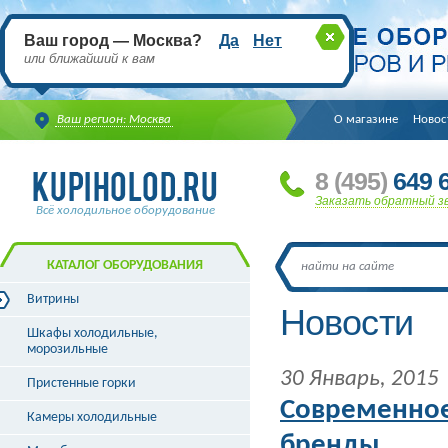
Ваш город — Москва?
Да
Нет
или ближайший к вам
Ваш регион: Москва
О магазине
Новос
8
(495
)
649 6
Заказать обратный з
Всё холодильное оборудование
КАТАЛОГ ОБОРУДОВАНИЯ
Витрины
Новости
Витрины холодильные
Шкафы холодильные,
Витрины морозильные
морозильные
Витрины универсальные
30 Январь, 2015
Пристенные горки
Витрины кондитерские
Витрины барные
Современное
Камеры холодильные
Витрины угловые
бренды
Витрины «рыба на льду»