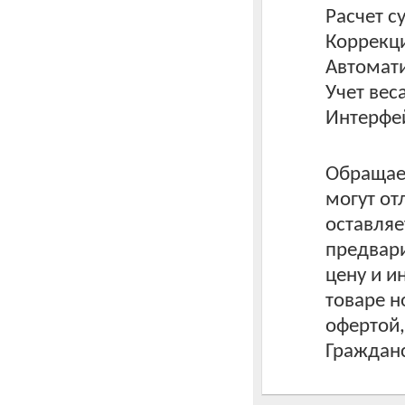
Расчет с
Коррекци
Автомат
Учет вес
Интерфе
Обращаем
могут от
оставляе
предвари
цену и 
товаре н
офертой
Гражданс