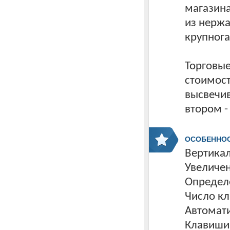
магазина
из нержа
крупнога
Торговые
стоимост
высвечив
втором - 
ОСОБЕННО
Вертикал
Увеличе
Определе
Число кл
Автомати
Клавиши 