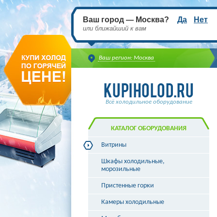
Ваш город — Москва?
Да
Нет
или ближайший к вам
Ваш регион: Москва
Всё холодильное оборудование
КАТАЛОГ ОБОРУДОВАНИЯ
Витрины
Витрины холодильные
Шкафы холодильные,
Витрины морозильные
морозильные
Витрины универсальные
Пристенные горки
Витрины кондитерские
Витрины барные
Камеры холодильные
Витрины угловые
Витрины «рыба на льду»