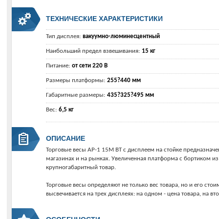
ТЕХНИЧЕСКИЕ ХАРАКТЕРИСТИКИ
Тип дисплея:
вакуумно-люминесцентный
Наибольший предел взвешивания:
15 кг
Питание:
от сети 220 В
Размеры платформы:
255?440 мм
Габаритные размеры:
435?325?495 мм
Вес:
6,5 кг
ОПИСАНИЕ
Торговые весы AP-1 15М ВТ с дисплеем на стойке предназнач
магазинах и на рынках. Увеличенная платформа с бортиком и
крупногабаритный товар.
Торговые весы определяют не только вес товара, но и его сто
высвечивается на трех дисплеях: на одном - цена товара, на вто