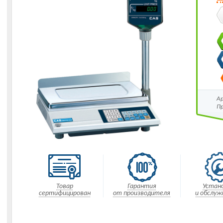
А
П
Товар
Гарантия
Устан
сертифицирован
от производителя
и обслуж