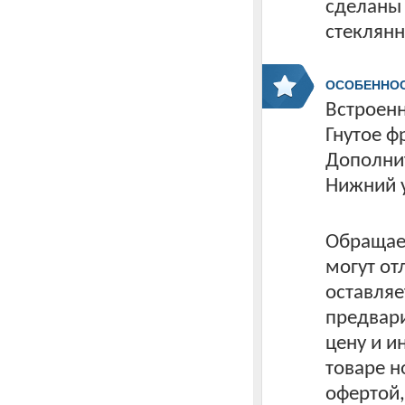
сделаны 
стеклянн
ОСОБЕННО
Встроенн
Гнутое ф
Дополни
Нижний 
Обращаем
могут от
оставляе
предвари
цену и 
товаре н
офертой