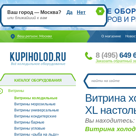
Ваш город — Москва?
Да
Нет
или ближайший к вам
Ваш регион: Москва
О магазине
Новос
8
(495
)
649 6
Заказать обратный з
Всё холодильное оборудование
КАТАЛОГ ОБОРУДОВАНИЯ
Витрины
Витрина 
Витрины холодильные
Витрины морозильные
XL настол
Витрины универсальные
Витрины кондитерские
Вы находитесь:
Витрины барные
Витрина холод
Витрины угловые
Витрины «рыба на льду»