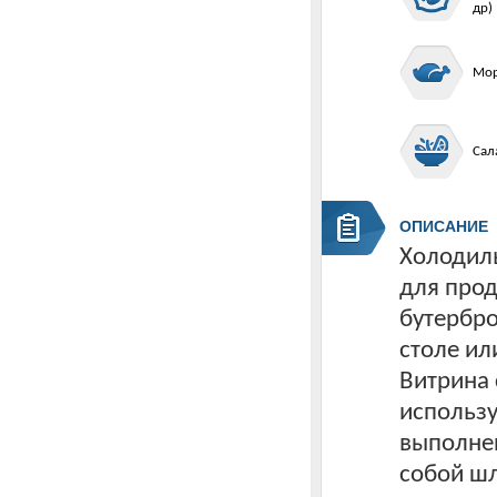
др)
Мор
Сал
ОПИСАНИЕ
Холодил
для прод
бутербро
столе ил
Витрина 
использу
выполнен
собой ш