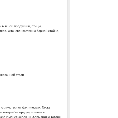
и мясной продукции, птицы,
ков. Устанавливается на барной стойке,
нкованной стали
 отличаться от фактических. Также
ки товара без предварительного
варе у менеджеров. Информация о товаре