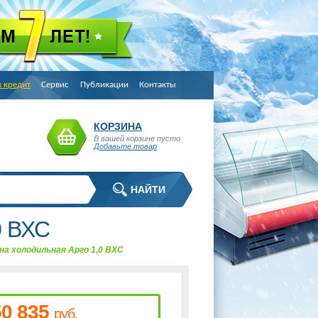
в кредит
Сервис
Публикации
Контакты
КОРЗИНА
В вашей корзине пусто
Добавьте товар
0 ВХС
а холодильная Арго 1,0 ВХС
50 835
руб.