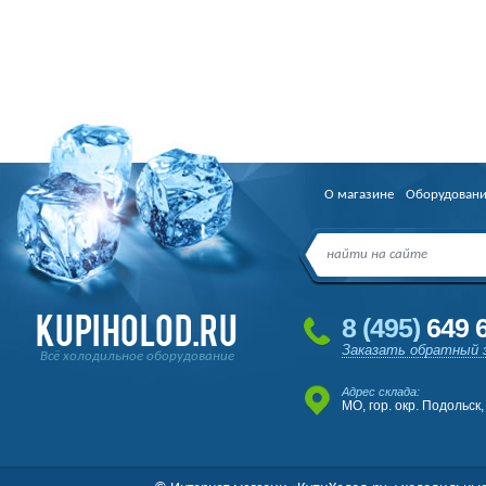
О магазине
Оборудован
8
(495
)
649 6
Заказать обратный 
Всё холодильное оборудование
Адрес склада:
МО, гор. окр. Подольск,