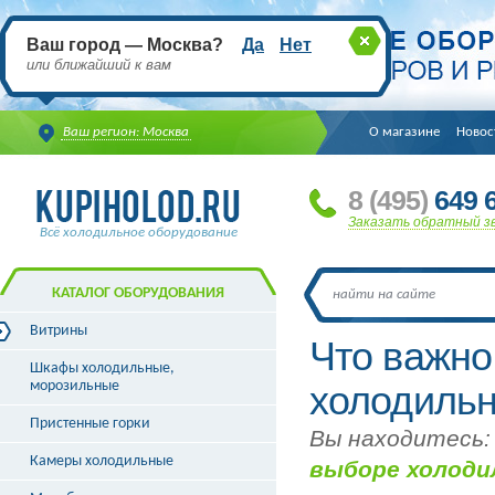
Ваш город — Москва?
Да
Нет
или ближайший к вам
Ваш регион: Москва
О магазине
Новос
8
(495
)
649 6
Заказать обратный з
Всё холодильное оборудование
КАТАЛОГ ОБОРУДОВАНИЯ
Витрины
Что важно
Витрины холодильные
Шкафы холодильные,
Витрины морозильные
морозильные
холодиль
Витрины универсальные
Пристенные горки
Витрины кондитерские
Вы находитесь:
Витрины барные
Камеры холодильные
выборе холоди
Витрины угловые
Витрины «рыба на льду»