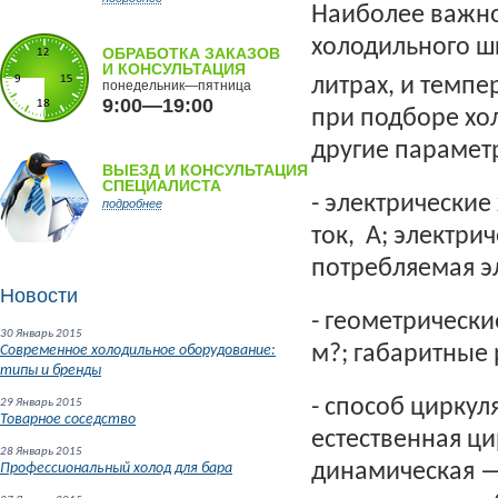
Наиболее важно
холодильного ш
ОБРАБОТКА ЗАКАЗОВ
И КОНСУЛЬТАЦИЯ
литрах, и
темпер
понедельник—пятница
9:00—19:00
при подборе хо
другие парамет
ВЫЕЗД И КОНСУЛЬТАЦИЯ
СПЕЦИАЛИСТА
-
электрические
подробнее
ток, А; электрич
потребляемая эл
Новости
-
геометрически
30 Январь 2015
м?; габаритные 
Современное холодильное оборудование:
типы и бренды
-
способ циркул
29 Январь 2015
Товарное соседство
естественная ц
28 Январь 2015
динамическая —
Профессиональный холод для бара