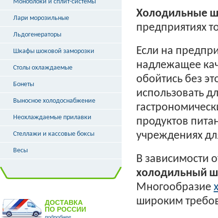
Моноблоки и сплит-системы
Холодильные 
Лари морозильные
предприятиях т
Льдогенераторы
Если на предпр
Шкафы шоковой заморозки
надлежащее кач
Столы охлаждаемые
обойтись без эт
Бонеты
использовать д
Выносное холодоснабжение
гастрономическ
Неохлаждаемые прилавки
продуктов
питан
учреждениях
дл
Стеллажи и кассовые боксы
Весы
В зависимости 
холодильный 
Многообразие
широким требо
ДОСТАВКА
ПО РОССИИ
подробнее