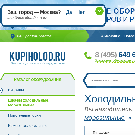
Ваш город — Москва?
Да
Нет
или ближайший к вам
Ваш регион: Москва
О магазине
Новос
8
(495
)
649 6
Заказать обратный з
Всё холодильное оборудование
КАТАЛОГ ОБОРУДОВАНИЯ
Витрины
Холодиль
Витрины холодильные
Шкафы холодильные,
Витрины морозильные
морозильные
Вы находитесь:
Витрины универсальные
Пристенные горки
Витрины кондитерские
морозильные
Витрины барные
Камеры холодильные
Витрины угловые
Тип двери:
Витрины «рыба на льду»