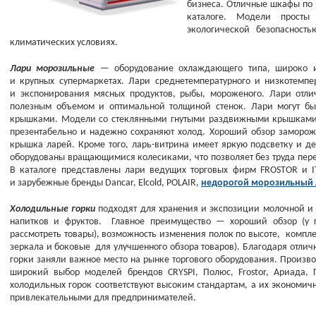
бизнеса. Отличные шкафы по
каталоге. Модели просты
экологической безопасност
климатических условиях.
Лари морозильные
— оборудование охлаждающего типа, широко ис
и крупных супермаркетах. Лари среднетемпературного и низкотемпе
и экспонирования мясных продуктов, рыбы, мороженого. Лари отли
полезным объемом и оптимальной толщиной стенок. Лари могут бы
крышками. Модели со стеклянными гнутыми раздвижными крышками о
презентабельно и надежно сохраняют холод. Хороший обзор заморож
крышка ларей. Кроме того, ларь-витрина имеет яркую подсветку и 
оборудованы вращающимися колесиками, что позволяет без труда пере
В каталоге представлены лари ведущих торговых фирм FROSTOR и I
и зарубежные бренды Dancar, Elcold, POLAIR,
недорогой морозильный л
Холодильные горки
подходят для хранения и экспозиции молочной и
напитков и фруктов. Главное преимущество — хороший обзор
(
у 
рассмотреть товары), возможность изменения полок по высоте, компл
зеркала и боковые для улучшенного обзора товаров). Благодаря отли
горки заняли важное место на рынке торгового оборудования. Произ
широкий выбор моделей брендов CRYSPI, Полюс, Frostor, Ариада, Г
холодильных горок соответствуют высоким стандартам, а их экономич
привлекательными для предпринимателей.