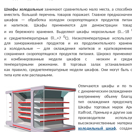
Шкафы холодильные
занимают сравнительно мало места, а способно
вместить большой перечень товаров поражает. Главное предназначе
шкафов — обработка холодом скоропортящихся продуктов пита
и напитков. Шкафы применяются для демонстрации товар
и их бережного хранения. Выделяют шкафы морозильные
(0
…-18
0
и среднетемпературные
(0
…+7
С). Низкотемпературные использую
для замораживания продуктов и их продолжительного хранени
а холодильные — для охлаждения напитков и кратковременно
сохранения скоропортящихся продуктов питания. Широко применяю
и комбинированные модели шкафов с низким и средн
температурными режимами. В торговых залах устанавливаютс
как правило, среднетемпературные модели шкафов. Они могут быть 
типа купе или распашными.
Отличаются шкафы и по ти
с динамическим охлаждением
внутреннему объему благо
тип охлаждения предусмат
Шкафы торговых марок Ариад
Italfrost, Премьер и другие 
производители испол
высококачественные матери
холодильный шкаф
, созда