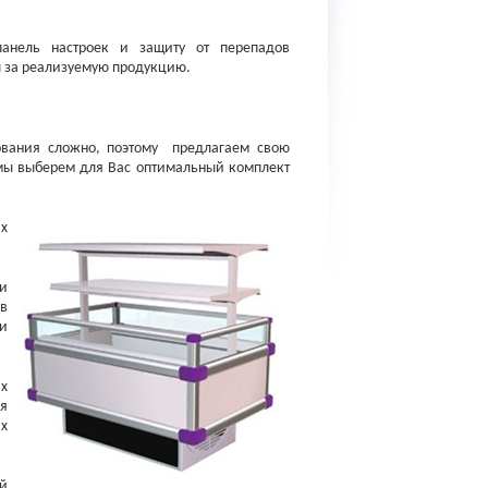
панель настроек и защиту от перепадов
ы за реализуемую продукцию.
ования сложно, поэтому предлагаем свою
мы выберем для Вас оптимальный комплект
х
и
ов
ли
х
я
х
й