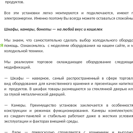
продуктов.
Все эти установки легко монтируются и подключаются, имеют 
электроэнергии. Именно поэтому Вы всегда можете оставаться спокойн
Шкафы, камеры, бонеты — на любой вкус и кошелек
Мы знаем, что самостоятельно сделать выбор холодильного оборуд
ИЯ
помощь. Ознакомьтесь с моделями оборудования на нашем сайте, и 
холодильной техники.
Мы реализуем торговое охлаждающее оборудование следующи
модификаций.
— Шкафы — наверное, самый распространенный в сфере торговл
вид оборудования для качественного хранения и презентации напитк
и продуктов. В шкафах товары размещаются за стеклянной дверью и
за глухой металлической дверцей.
— Камеры. Преимущество установок заключается в особенностя
конструкции и режимах функционирования. Камеры комплектуютс
из сэндвич-панелей и стабильно работают даже в жестких условия
эксплуатации и факторах внешней среды.
— Лари — превосходно справляются с хранением и выгодно