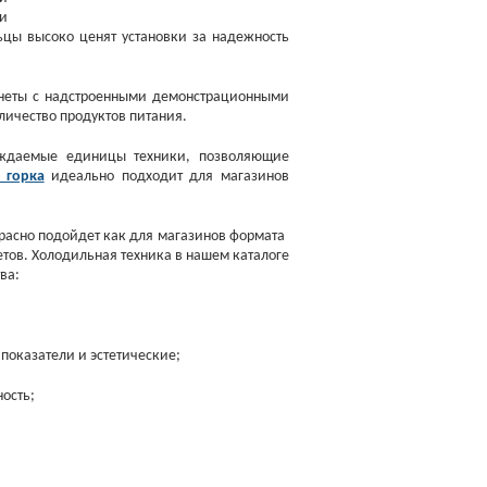
и
ьцы высоко ценят установки за надежность
неты с надстроенными демонстрационными
личество продуктов питания.
ждаемые единицы техники, позволяющие
 горка
идеально подходит для магазинов
асно подойдет как для магазинов формата
етов. Холодильная техника в нашем каталоге
ва:
показатели и эстетические;
ость;