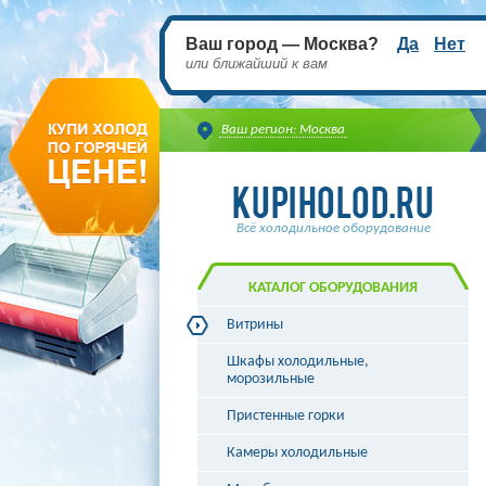
Ваш город — Москва?
Да
Нет
или ближайший к вам
Ваш регион: Москва
Всё холодильное оборудование
КАТАЛОГ ОБОРУДОВАНИЯ
Витрины
Витрины холодильные
Шкафы холодильные,
Витрины морозильные
морозильные
Витрины универсальные
Пристенные горки
Витрины кондитерские
Витрины барные
Камеры холодильные
Витрины угловые
Витрины «рыба на льду»