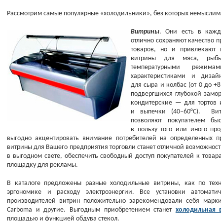
Рассмотрим самые популярные
«
холодильники», без которых немыслима
Витрины
. Они есть в кажд
отлично сохраняют качество п
товаров, но и привлекают 
витрины для мяса, рыбы
температурными режима
характеристиками и диза
для сыра и колбас
(
от 0 до +
подвергшихся глубокой замо
кондитерские — для тортов 
и выпечки
(40
–60°С). Вит
позволяют покупателем бы
в пользу того или иного пр
выгодно акцентировать внимание потребителей на определенных п
витрины для Вашего предприятия торговли станет отличной возможнос
в выгодном свете, обеспечить свободный доступ покупателей к товар
площадку для рекламы.
В каталоге предложены разные холодильные витрины, как по техн
эргономике и расходу электроэнергии. Все установки автомати
производителей витрин положительно зарекомендовали себя марки 
Carboma и другие.
Выгодным приобретением станет
холодильная
площадью и функцией обдува стекол.