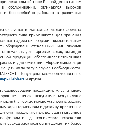
 привлекательной цене Вы найдете в нашем
 в обслуживании, отличаются высокой
ью и бесперебойно работают в различных
пользуется в магазинах малого формата
ратурного типа применяются для хранения
чаются надежной сборкой, вместительным
ть оборудованы стеклянными или глухими
птимальны для торговых залов, выглядят
енной продукции обеспечивает стеклянная
держатели для емкостей. Морозильные лари
мещать их по залу в случае необходимости.
TALFROST. Популярны также отечественные
арь Liebherr
и другие.
 плодовоовощной продукции, мяса, а также
горок нет стенок, покупатели могут лучше
ектация
(
на горках можно установить задние
чным характеристикам и дизайну пристенные
водители предлагают владельцам магазинов
ольфстрим и т.д. Технические показатели
ный расход электроэнергии делает их более