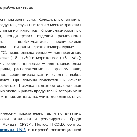
 работа магазина.
ом торговом зале. Холодильные витрины
родуктов, служат не только местом хранения
внимание клиентов. Специализированные
, кондитерских изделий различаются
ми, конфигурацией, техническими
йном. Витрины среднетемпературные —
8 °С); низкотемпературные — для продуктов,
розке
(
-18…-12°С) и мороженого
(
-18…-24°С);
и десертов, тепловые — для готовых блюд
рины, расположенные в торговом зале,
стро сориентироваться и сделать выбор
одукта. При помощи подсветки Вы можете
родуктах. Покупка надежной холодильной
тью экспонировать продуктовый ассортимент
ам и, кроме того, получить дополнительную
ическим показателям, так и по дизайну,
чески оттаивают и регулируются. Среди
Ариада, CRYSPI, Полюс, HICOLD, Convito,
 витрина
UNIS
с широкой экспозиционной