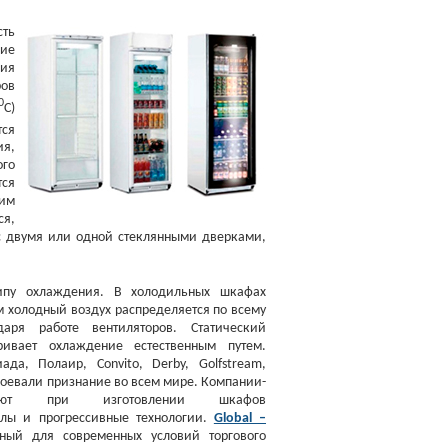
сть
ние
ния
ов
0
С)
тся
я,
го
тся
им
я,
с двумя или одной стеклянными дверками,
пу охлаждения. В холодильных шкафах
 холодный воздух распределяется по всему
даря работе вентиляторов. Статический
ривает охлаждение естественным путем.
а, Полаир, Convito, Derby, Golfstream,
завоевали признание во всем мире. Компании-
ьзуют при изготовлении шкафов
алы и прогрессивные технологии.
Global –
нный для современных условий торгового