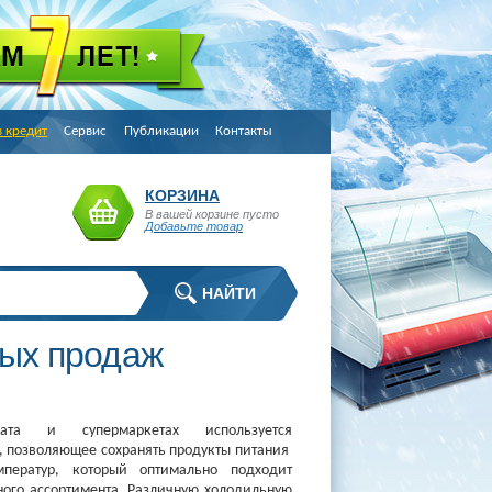
в кредит
Сервис
Публикации
Контакты
КОРЗИНА
В вашей корзине пусто
Добавьте товар
ных продаж
та и супермаркетах используется
, позволяющее сохранять продукты питания
ператур, который оптимально подходит
ного ассортимента. Различную холодильную