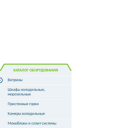
КАТАЛОГ ОБОРУДОВАНИЯ
Витрины
Витрины холодильные
Шкафы холодильные,
Витрины морозильные
морозильные
Витрины универсальные
Пристенные горки
Витрины кондитерские
Витрины барные
Камеры холодильные
Витрины угловые
Витрины «рыба на льду»
Моноблоки и сплит-системы