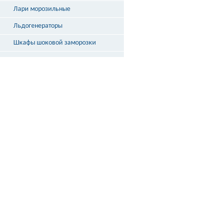
Лари морозильные
Льдогенераторы
Шкафы шоковой заморозки
Столы охлаждаемые
Бонеты
Выносное холодоснабжение
Неохлаждаемые прилавки
Стеллажи и кассовые боксы
Весы
ДОСТАВКА
ПО РОССИИ
подробнее