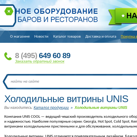
О магазине
Новости
Каталог товаров
Доставка и оплата
Покупка 
8
(495
)
649 60 89
Заказать обратный звонок
Холодильные витрины UNIS
Вы находитесь:
Каталог продукции
»
Холодильные витрины UNIS
Компания UNIS COOL — ведущий чешский производитель холодильного обор
и надежностью. Наиболее популярные серии: Georgia, Hot Spot, Cold Spot, Ke
витринами холодильными пристенными и для обслуживания, холодильными с
Холодильные витрины UNIS отличаются привлекательным дизайном. Благо