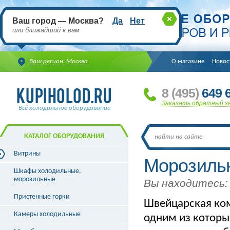
Ваш город — Москва?
Да
Нет
или ближайший к вам
Ваш регион: Москва
О магазине
Новос
8
(495
)
649 6
Заказать обратный з
Всё холодильное оборудование
КАТАЛОГ ОБОРУДОВАНИЯ
Витрины
Морозильн
Витрины холодильные
Шкафы холодильные,
Витрины морозильные
морозильные
Вы находитесь:
Витрины универсальные
Пристенные горки
Витрины кондитерские
Швейцарская ком
Витрины барные
Камеры холодильные
одним из которы
Витрины угловые
Витрины «рыба на льду»