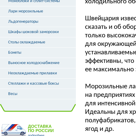
холодильного об
Моноблоки и сплит-системы
Лари морозильные
Швейцария извес
Льдогенераторы
сказать и об обо
Шкафы шоковой заморозки
только высокока
Столы охлаждаемые
для окружающей
устанавливаемые
Бонеты
эффективны, что
Выносное холодоснабжение
ее максимально
Неохлаждаемые прилавки
Стеллажи и кассовые боксы
Морозильные лар
Весы
на предприятиях
для интенсивной
Идеальны для хр
полуфабрикатов,
ДОСТАВКА
ягод и др.
ПО РОССИИ
подробнее