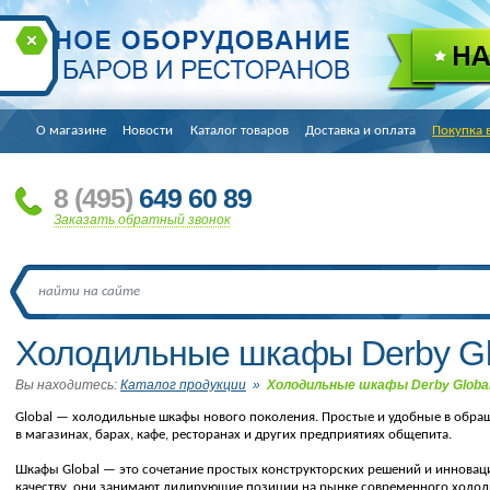
О магазине
Новости
Каталог товаров
Доставка и оплата
Покупка 
8
(495
)
649 60 89
Заказать обратный звонок
Холодильные шкафы Derby Gl
Вы находитесь:
Каталог продукции
»
Холодильные шкафы Derby Globa
Global — холодильные шкафы нового поколения. Простые и удобные в обращ
в магазинах, барах, кафе, ресторанах и других предприятиях общепита.
Шкафы Global — это сочетание простых конструкторских решений и инновац
качеству, они занимают лидирующие позиции на рынке современного холод