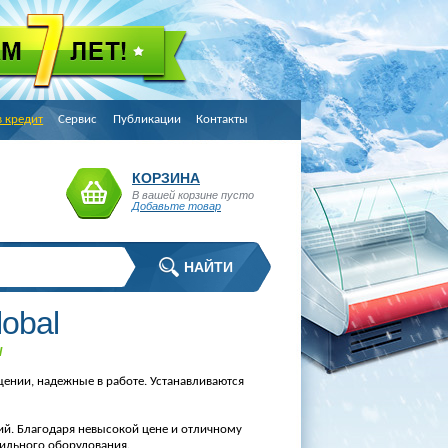
в кредит
Сервис
Публикации
Контакты
КОРЗИНА
В вашей корзине пусто
Добавьте товар
obal
l
ении, надежные в работе. Устанавливаются
ий. Благодаря невысокой цене и отличному
ильного оборудования.