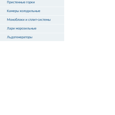
Пристенные горки
Витрины кондитерские
Витрины барные
Камеры холодильные
Витрины угловые
Витрины «рыба на льду»
Моноблоки и сплит-системы
Лари морозильные
Льдогенераторы
Шкафы шоковой заморозки
Столы охлаждаемые
Бонеты
Выносное холодоснабжение
Неохлаждаемые прилавки
Стеллажи и кассовые боксы
Весы