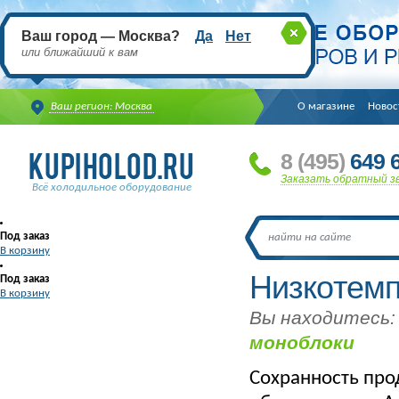
Ваш город — Москва?
Да
Нет
или ближайший к вам
Ваш регион: Москва
О магазине
Новос
8
(495
)
649 6
Заказать обратный з
Всё холодильное оборудование
Под заказ
В корзину
Низкотем
Под заказ
В корзину
Вы находитесь:
моноблоки
Сохранность про