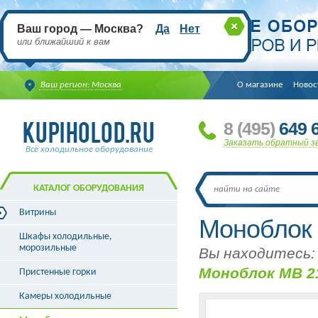
Ваш город — Москва?
Да
Нет
или ближайший к вам
Ваш регион: Москва
О магазине
Новос
8
(495
)
649 6
Заказать обратный з
Всё холодильное оборудование
КАТАЛОГ ОБОРУДОВАНИЯ
Витрины
Моноблок
Витрины холодильные
Шкафы холодильные,
Витрины морозильные
морозильные
Вы находитесь:
Витрины универсальные
Моноблок МB 2
Пристенные горки
Витрины кондитерские
Витрины барные
Камеры холодильные
Витрины угловые
Витрины «рыба на льду»