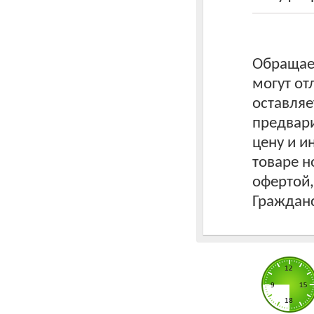
Обращаем
могут от
оставляе
предвари
цену и 
товаре н
офертой
Гражданс