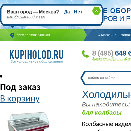
Ваш город — Москва?
Да
Нет
или ближайший к вам
Ваш регион: Москва
О магазине
Новос
8
(495
)
649 6
Заказать обратный з
Всё холодильное оборудование
Под заказ
Холодильн
В корзину
Вы находитесь:
для колбасы
Колбасные издел