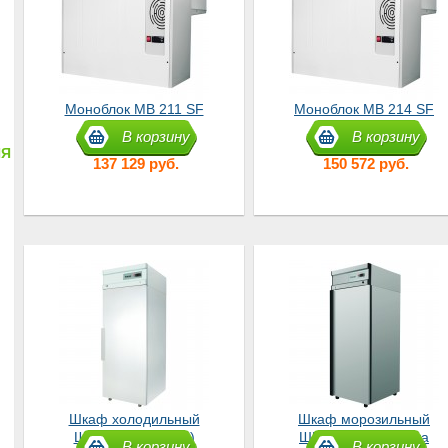
Моноблок МB 211 SF
Моноблок МB 214 SF
В корзину
В корзину
ИЯ
137 129 руб.
150 572 руб.
Шкаф холодильный
Шкаф морозильный
ШХ-0,5 (CM105-S)
ШН-0,7 нержавейка
В корзину
В корзину