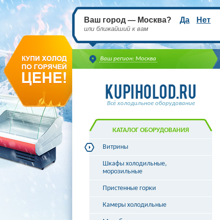
Ваш город — Москва?
Да
Нет
или ближайший к вам
Ваш регион: Москва
Всё холодильное оборудование
КАТАЛОГ ОБОРУДОВАНИЯ
Витрины
Витрины холодильные
Шкафы холодильные,
Витрины морозильные
морозильные
Витрины универсальные
Пристенные горки
Витрины кондитерские
Витрины барные
Камеры холодильные
Витрины угловые
Витрины «рыба на льду»