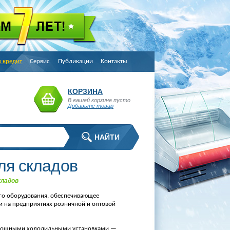
в кредит
Сервис
Публикации
Контакты
КОРЗИНА
В вашей корзине пусто
Добавьте товар
ля складов
кладов
го оборудования, обеспечивающее
 на предприятиях розничной и оптовой
я мощными холодильными установками —