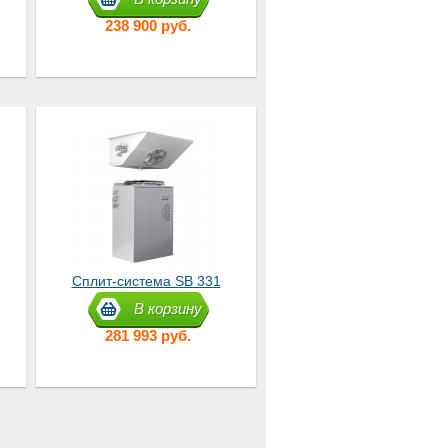
(CB114-G)
238 900 руб.
Сплит-система SB 331
SF
В корзину
281 993 руб.