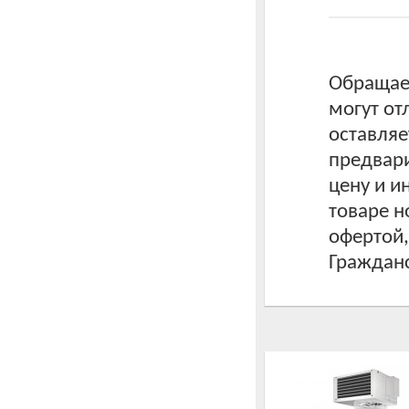
Обращаем
могут от
оставляе
предвари
цену и 
товаре н
офертой
Гражданс