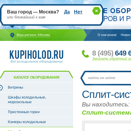
Ваш город — Москва?
Да
Нет
или ближайший к вам
Ваш регион: Москва
О магазине
Новос
8
(495
)
649 6
Заказать обратный з
Всё холодильное оборудование
КАТАЛОГ ОБОРУДОВАНИЯ
Витрины
Сплит-сис
Витрины холодильные
Шкафы холодильные,
Витрины морозильные
морозильные
Вы находитесь:
Витрины универсальные
Сплит-система
Пристенные горки
Витрины кондитерские
Витрины барные
Камеры холодильные
Витрины угловые
Витрины «рыба на льду»