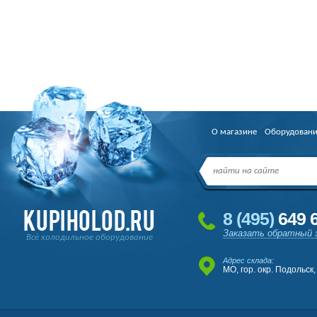
О магазине
Оборудован
8
(495
)
649 6
Заказать обратный 
Всё холодильное оборудование
Адрес склада:
МО, гор. окр. Подольск,