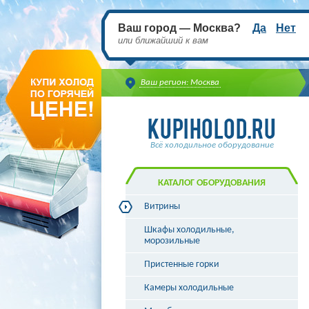
Ваш город — Москва?
Да
Нет
или ближайший к вам
Ваш регион: Москва
Всё холодильное оборудование
КАТАЛОГ ОБОРУДОВАНИЯ
Витрины
Витрины холодильные
Шкафы холодильные,
Витрины морозильные
морозильные
Витрины универсальные
Пристенные горки
Витрины кондитерские
Витрины барные
Камеры холодильные
Витрины угловые
Витрины «рыба на льду»