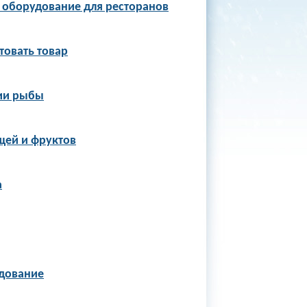
 оборудование для ресторанов
товать товар
ии рыбы
щей и фруктов
а
удование