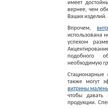
имеет достойн
вернее, чем об
Ваших изделий.
Впрочем,
вит
использована не
успехом разм
Акцентировани
подобного об
необходимую гр
Стационарные 
также могут э
витрины мален
чтобы давать
продукции. Спе