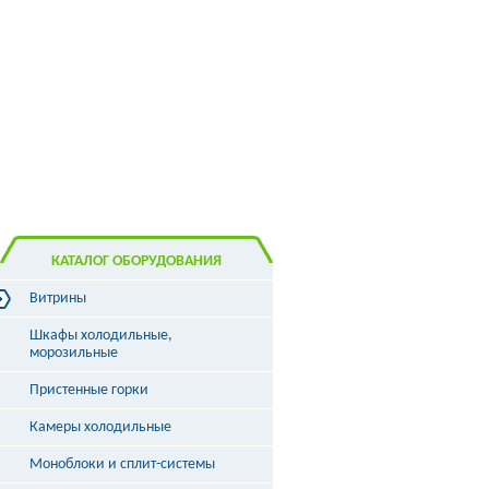
КАТАЛОГ ОБОРУДОВАНИЯ
Витрины
Витрины холодильные
Шкафы холодильные,
Витрины морозильные
морозильные
Витрины универсальные
Пристенные горки
Витрины кондитерские
Витрины барные
Камеры холодильные
Витрины угловые
Витрины «рыба на льду»
Моноблоки и сплит-системы