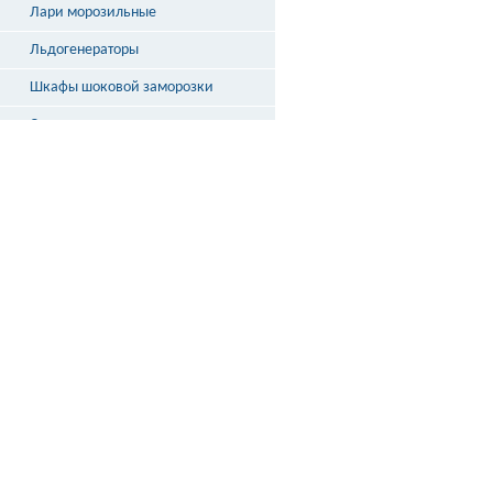
Лари морозильные
Льдогенераторы
Шкафы шоковой заморозки
Столы охлаждаемые
Бонеты
Выносное холодоснабжение
Неохлаждаемые прилавки
Стеллажи и кассовые боксы
Весы
ДОСТАВКА
ПО РОССИИ
подробнее