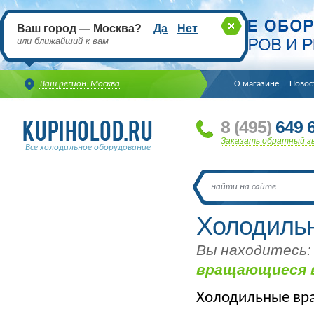
Ваш город — Москва?
Да
Нет
или ближайший к вам
Ваш регион: Москва
О магазине
Новос
8
(495
)
649 6
Заказать обратный з
Всё холодильное оборудование
Холодиль
Вы находитесь:
вращающиеся 
Холодильные вр