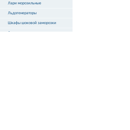
Лари морозильные
Льдогенераторы
Шкафы шоковой заморозки
Столы охлаждаемые
Бонеты
Выносное холодоснабжение
Неохлаждаемые прилавки
Стеллажи и кассовые боксы
Весы
ДОСТАВКА
ПО РОССИИ
подробнее