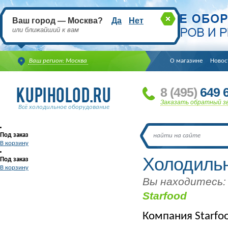
Ваш город — Москва?
Да
Нет
или ближайший к вам
Ваш регион: Москва
О магазине
Новос
8
(495
)
649 6
Заказать обратный з
Всё холодильное оборудование
Под заказ
В корзину
Холодильн
Под заказ
В корзину
Вы находитесь:
Starfood
Компания Starfoo