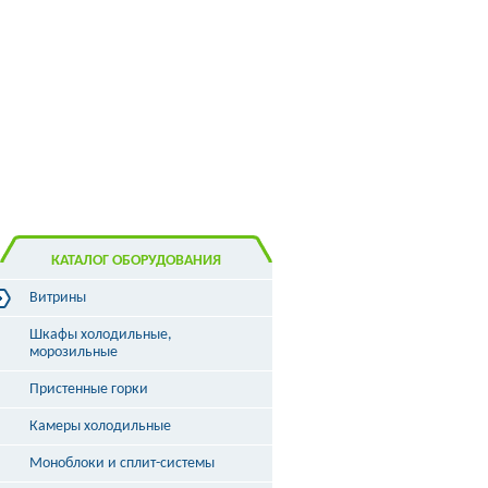
КАТАЛОГ ОБОРУДОВАНИЯ
Витрины
Витрины холодильные
Шкафы холодильные,
Витрины морозильные
морозильные
Витрины универсальные
Пристенные горки
Витрины кондитерские
Витрины барные
Камеры холодильные
Витрины угловые
Витрины «рыба на льду»
Моноблоки и сплит-системы