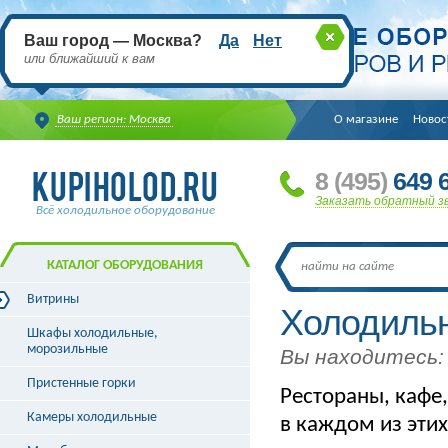
Ваш город — Москва?
Да
Нет
или ближайший к вам
Ваш регион: Москва
О магазине
Новос
8
(495
)
649 6
Заказать обратный з
Всё холодильное оборудование
КАТАЛОГ ОБОРУДОВАНИЯ
Витрины
Холодильн
Витрины холодильные
Шкафы холодильные,
Витрины морозильные
морозильные
Вы находитесь:
Витрины универсальные
Пристенные горки
Витрины кондитерские
Рестораны, кафе
Витрины барные
Камеры холодильные
в каждом из эти
Витрины угловые
Витрины «рыба на льду»