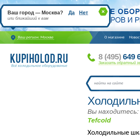
Ваш город — Москва?
Да
Нет
или ближайший к вам
Ваш регион: Москва
О магазине
Новос
8
(495
)
649 6
Заказать обратный з
Всё холодильное оборудование
Холодильн
Вы находитесь:
Tefcold
Холодильные шк