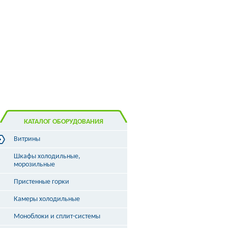
КАТАЛОГ ОБОРУДОВАНИЯ
Витрины
Витрины холодильные
Шкафы холодильные,
Витрины морозильные
морозильные
Витрины универсальные
Пристенные горки
Витрины кондитерские
Витрины барные
Камеры холодильные
Витрины угловые
Витрины «рыба на льду»
Моноблоки и сплит-системы