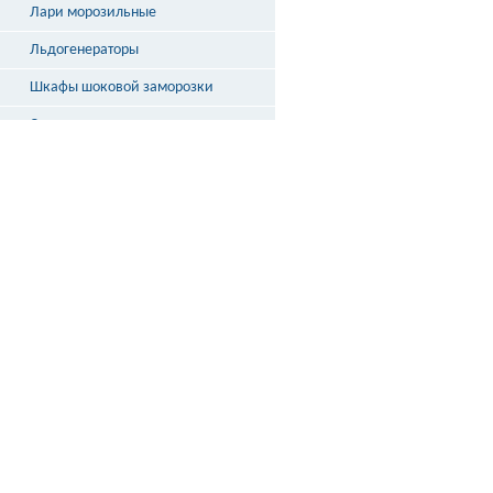
Лари морозильные
Льдогенераторы
Шкафы шоковой заморозки
Столы охлаждаемые
Бонеты
Выносное холодоснабжение
Неохлаждаемые прилавки
Стеллажи и кассовые боксы
Весы
ДОСТАВКА
ПО РОССИИ
подробнее