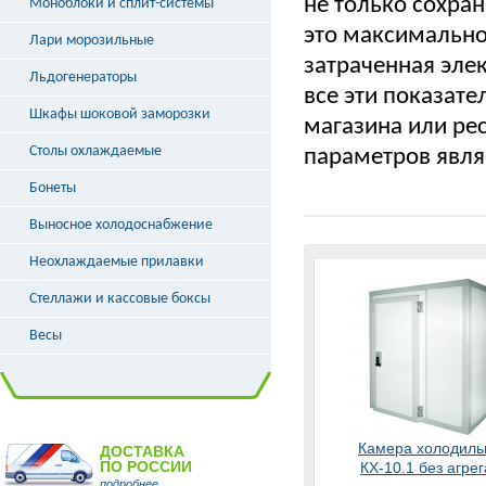
не только сохран
Моноблоки и сплит-системы
это максимально
Лари морозильные
затраченная эле
Льдогенераторы
все эти показат
Шкафы шоковой заморозки
магазина или ре
Столы охлаждаемые
параметров явля
Бонеты
Выносное холодоснабжение
Неохлаждаемые прилавки
Стеллажи и кассовые боксы
Весы
Камера холодиль
ДОСТАВКА
ПО РОССИИ
КХ-10.1 без агрег
подробнее