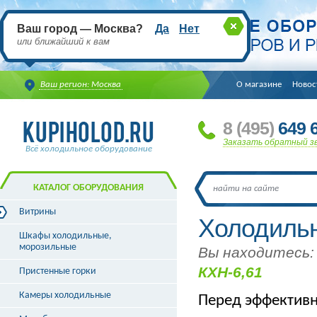
Ваш город — Москва?
Да
Нет
или ближайший к вам
Ваш регион: Москва
О магазине
Новос
8
(495
)
649 6
Заказать обратный з
Всё холодильное оборудование
КАТАЛОГ ОБОРУДОВАНИЯ
Витрины
Холодильн
Витрины холодильные
Шкафы холодильные,
Витрины морозильные
морозильные
Вы находитесь:
Витрины универсальные
КХН-6,61
Пристенные горки
Витрины кондитерские
Витрины барные
Камеры холодильные
Перед эффективн
Витрины угловые
Витрины «рыба на льду»