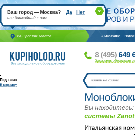
Ваш город — Москва?
Да
Нет
или ближайший к вам
Ваш регион: Москва
О магазине
Новос
8
(495
)
649 6
Заказать обратный з
Всё холодильное оборудование
Под заказ
В корзину
Моноблоки
Вы находитесь:
системы Zanott
Итальянская ком