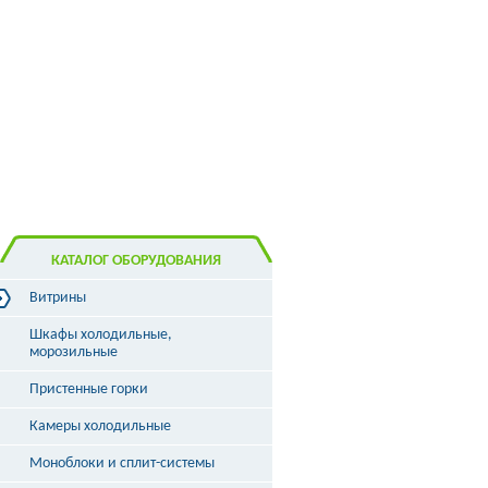
КАТАЛОГ ОБОРУДОВАНИЯ
Витрины
Витрины холодильные
Шкафы холодильные,
Витрины морозильные
морозильные
Витрины универсальные
Пристенные горки
Витрины кондитерские
Витрины барные
Камеры холодильные
Витрины угловые
Витрины «рыба на льду»
Моноблоки и сплит-системы