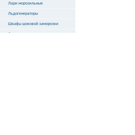
Лари морозильные
Льдогенераторы
Шкафы шоковой заморозки
Столы охлаждаемые
Бонеты
Выносное холодоснабжение
Неохлаждаемые прилавки
Стеллажи и кассовые боксы
Весы
ДОСТАВКА
ПО РОССИИ
подробнее