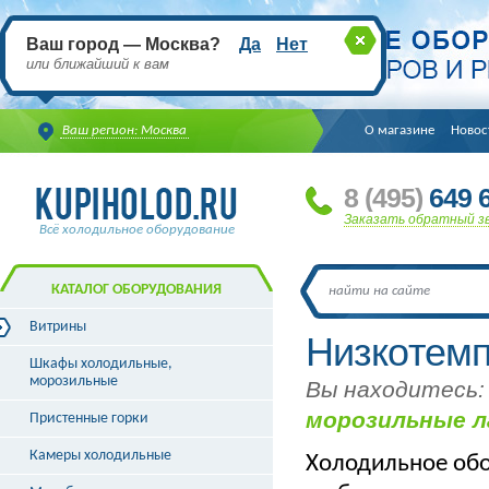
Ваш город — Москва?
Да
Нет
или ближайший к вам
Ваш регион: Москва
О магазине
Новос
8
(495
)
649 6
Заказать обратный з
Всё холодильное оборудование
КАТАЛОГ ОБОРУДОВАНИЯ
Витрины
Низкотем
Витрины холодильные
Шкафы холодильные,
Витрины морозильные
морозильные
Вы находитесь:
Витрины универсальные
морозильные л
Пристенные горки
Витрины кондитерские
Витрины барные
Камеры холодильные
Холодильное обо
Витрины угловые
Витрины «рыба на льду»