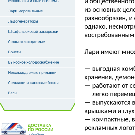
и общественного 
Моноблоки и сплит-системы
из основных цел
Лари морозильные
разнообразен, и
Льдогенераторы
однако, несмотря
Шкафы шоковой заморозки
востребованными
Столы охлаждаемые
Лари имеют множ
Бонеты
Выносное холодоснабжение
— выгодная ком
Неохлаждаемые прилавки
хранения, демон
Стеллажи и кассовые боксы
— работают от се
Весы
— легко перемещ
— выпускаются в
крышками и глух
— компактные, в
ДОСТАВКА
рекламных логот
ПО РОССИИ
подробнее