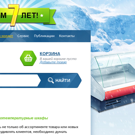
в кредит
Сервис
Публикации
Контакты
КОРЗИНА
В вашей корзине пусто
Добавьте товар
зкотемпературные шкафы
ь не только об ассортименте товара или новых
 удивлять клиентов, необходимо думать