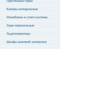
Пристенные горки
Витрины кондитерские
Витрины барные
Камеры холодильные
Витрины угловые
Витрины «рыба на льду»
Моноблоки и сплит-системы
Лари морозильные
Льдогенераторы
Шкафы шоковой заморозки
Столы охлаждаемые
Бонеты
Выносное холодоснабжение
Неохлаждаемые прилавки
Стеллажи и кассовые боксы
Весы