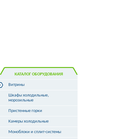
КАТАЛОГ ОБОРУДОВАНИЯ
Витрины
Витрины холодильные
Шкафы холодильные,
Витрины морозильные
морозильные
Витрины универсальные
Пристенные горки
Витрины кондитерские
Витрины барные
Камеры холодильные
Витрины угловые
Витрины «рыба на льду»
Моноблоки и сплит-системы