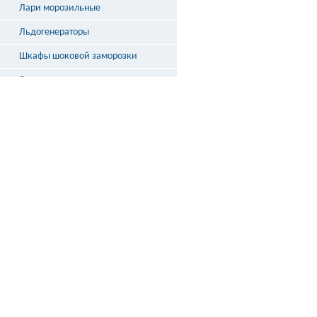
Лари морозильные
Льдогенераторы
Шкафы шоковой заморозки
Столы охлаждаемые
Бонеты
Выносное холодоснабжение
Неохлаждаемые прилавки
Стеллажи и кассовые боксы
Весы
ДОСТАВКА
ПО РОССИИ
подробнее