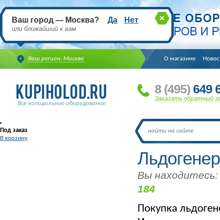
Ваш город — Москва?
Да
Нет
или ближайший к вам
Ваш регион: Москва
О магазине
Новос
8
(495
)
649 6
Заказать обратный з
Всё холодильное оборудование
Под заказ
В корзину
Льдогенер
Вы находитесь:
184
Покупка льдоген