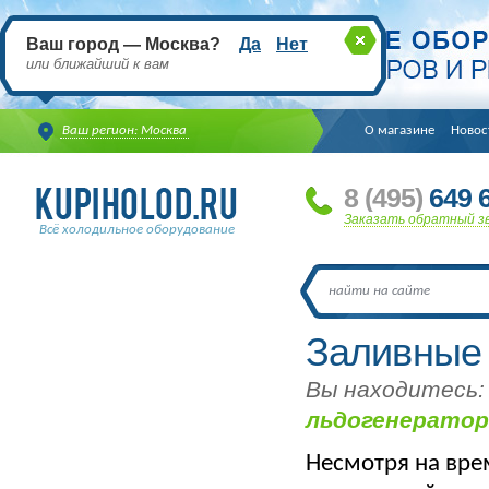
Ваш город — Москва?
Да
Нет
или ближайший к вам
Ваш регион: Москва
О магазине
Новос
8
(495
)
649 6
Заказать обратный з
Всё холодильное оборудование
Заливные
Вы находитесь:
льдогенерато
Несмотря на врем