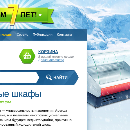
в кредит
Сервис
Публикации
Контакты
КОРЗИНА
В вашей корзине пусто
Добавьте товар
ные шкафы
 шкафы
в — универсальность и экономия. Аренда
ствие, мы получаем многофункциональные
анием будущее, ведь это удобно, практично
нированный холодильный шкаф.