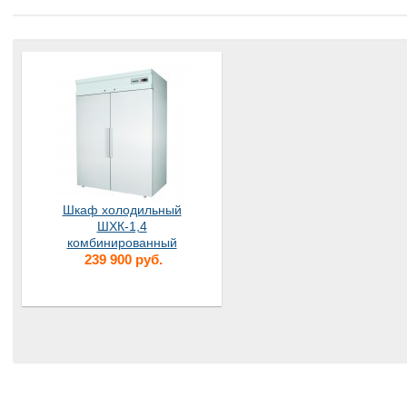
Шкаф холодильный
ШХК-1,4
комбинированный
239 900 руб.
(СС-214 S)