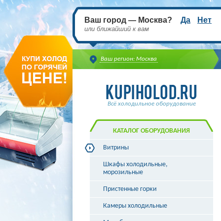
Ваш город — Москва?
Да
Нет
или ближайший к вам
Ваш регион: Москва
Всё холодильное оборудование
КАТАЛОГ ОБОРУДОВАНИЯ
Витрины
Витрины холодильные
Шкафы холодильные,
Витрины морозильные
морозильные
Витрины универсальные
Пристенные горки
Витрины кондитерские
Витрины барные
Камеры холодильные
Витрины угловые
Витрины «рыба на льду»