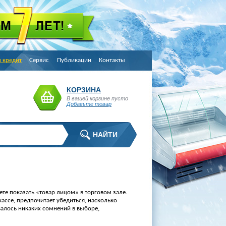
в кредит
Сервис
Публикации
Контакты
КОРЗИНА
В вашей корзине пусто
Добавьте товар
ете показать
«
товар лицом» в торговом зале.
ассе, предпочитает убедиться, насколько
авалось никаких сомнений в выборе,