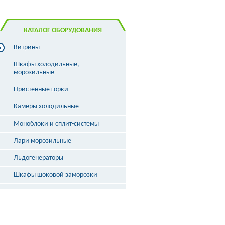
КАТАЛОГ ОБОРУДОВАНИЯ
Витрины
Витрины холодильные
Шкафы холодильные,
Витрины морозильные
морозильные
Витрины универсальные
Пристенные горки
Витрины кондитерские
Витрины барные
Камеры холодильные
Витрины угловые
Витрины «рыба на льду»
Моноблоки и сплит-системы
Лари морозильные
Льдогенераторы
Шкафы шоковой заморозки
Столы охлаждаемые
Бонеты