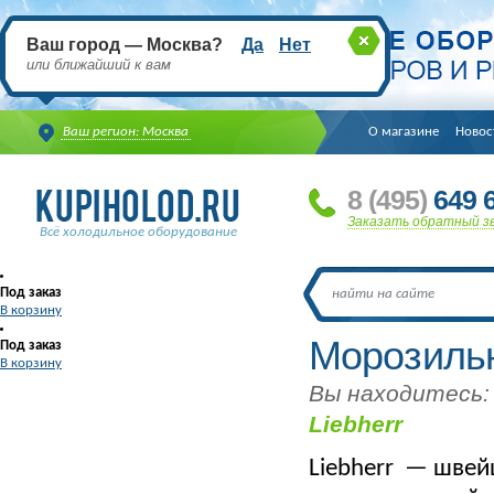
Ваш город — Москва?
Да
Нет
или ближайший к вам
Ваш регион: Москва
О магазине
Новос
8
(495
)
649 6
Заказать обратный з
Всё холодильное оборудование
Под заказ
В корзину
Морозильн
Под заказ
В корзину
Вы находитесь:
Liebherr
Liebherr — швей