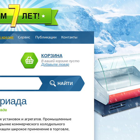
в кредит
Сервис
Публикации
Контакты
КОРЗИНА
В вашей корзине пусто
Добавьте товар
Ариада
иада
х установок и агрегатов. Промышленные
 рынке коммерческого холодильного
 нашли широкое применение в торговле,