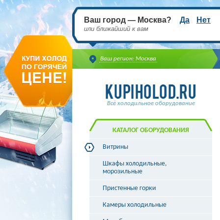
Ваш город — Москва?
Да
Нет
или ближайший к вам
Ваш регион: Москва
Всё холодильное оборудование
КАТАЛОГ ОБОРУДОВАНИЯ
Витрины
Витрины холодильные
Шкафы холодильные,
Витрины морозильные
морозильные
Витрины универсальные
Пристенные горки
Витрины кондитерские
Витрины барные
Камеры холодильные
Витрины угловые
Витрины «рыба на льду»