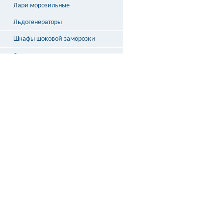
Лари морозильные
Льдогенераторы
Шкафы шоковой заморозки
Столы охлаждаемые
Бонеты
Выносное холодоснабжение
Неохлаждаемые прилавки
Стеллажи и кассовые боксы
Весы
ДОСТАВКА
ПО РОССИИ
подробнее