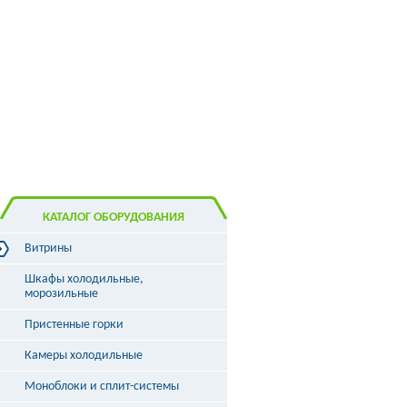
КАТАЛОГ ОБОРУДОВАНИЯ
Витрины
Витрины холодильные
Шкафы холодильные,
Витрины морозильные
морозильные
Витрины универсальные
Пристенные горки
Витрины кондитерские
Витрины барные
Камеры холодильные
Витрины угловые
Витрины «рыба на льду»
Моноблоки и сплит-системы