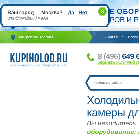
Ваш город — Москва?
Да
Нет
или ближайший к вам
Ваш регион: Москва
О магазине
Новос
8
(495
)
649 6
Заказать обратный з
Всё холодильное оборудование
Холодильн
камеры дл
Вы находитесь:
оборудование: