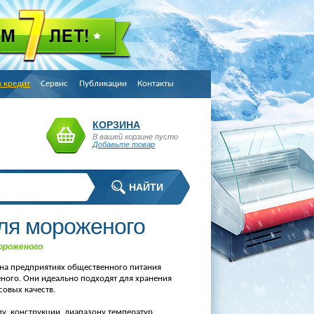
в кредит
Сервис
Публикации
Контакты
КОРЗИНА
В вашей корзине пусто
Добавьте товар
ля мороженого
ороженого
 на предприятиях общественного питания
ного.
Они идеально подходят для хранения
совых качеств.
у, конструкции, диапазону температур.