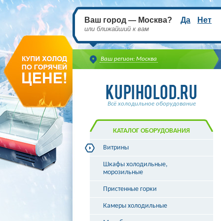
Ваш город — Москва?
Да
Нет
или ближайший к вам
Ваш регион: Москва
Всё холодильное оборудование
КАТАЛОГ ОБОРУДОВАНИЯ
Витрины
Витрины холодильные
Шкафы холодильные,
Витрины морозильные
морозильные
Витрины универсальные
Пристенные горки
Витрины кондитерские
Витрины барные
Камеры холодильные
Витрины угловые
Витрины «рыба на льду»