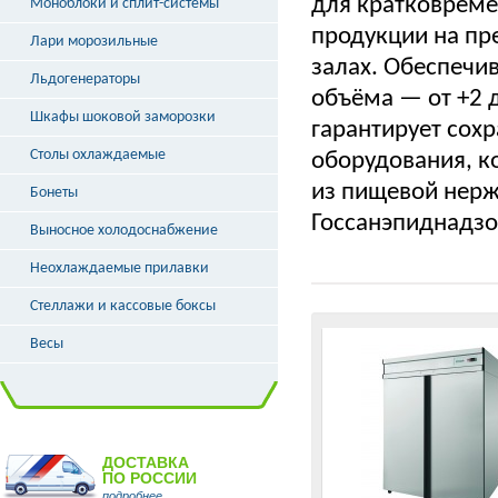
для кратковреме
Моноблоки и сплит-системы
продукции на пр
Лари морозильные
залах. Обеспечи
Льдогенераторы
объёма — от +2 
Шкафы шоковой заморозки
гарантирует сох
Столы охлаждаемые
оборудования, к
из пищевой нер
Бонеты
Госсанэпиднадз
Выносное холодоснабжение
Неохлаждаемые прилавки
Стеллажи и кассовые боксы
Весы
ДОСТАВКА
ПО РОССИИ
подробнее