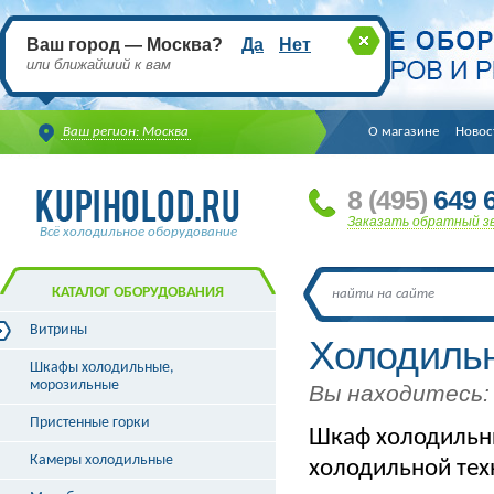
Ваш город — Москва?
Да
Нет
или ближайший к вам
Ваш регион: Москва
О магазине
Новос
8
(495
)
649 6
Заказать обратный з
Всё холодильное оборудование
КАТАЛОГ ОБОРУДОВАНИЯ
Витрины
Холодиль
Витрины холодильные
Шкафы холодильные,
Витрины морозильные
морозильные
Вы находитесь:
Витрины универсальные
Пристенные горки
Витрины кондитерские
Шкаф холодильн
Витрины барные
Камеры холодильные
холодильной те
Витрины угловые
Витрины «рыба на льду»