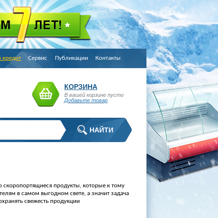
в кредит
Сервис
Публикации
Контакты
КОРЗИНА
В вашей корзине пусто
Добавьте товар
о скоропортящиеся продукты, которые к тому
елям в самом выгодном свете, а значит задача
охранять свежесть продукции