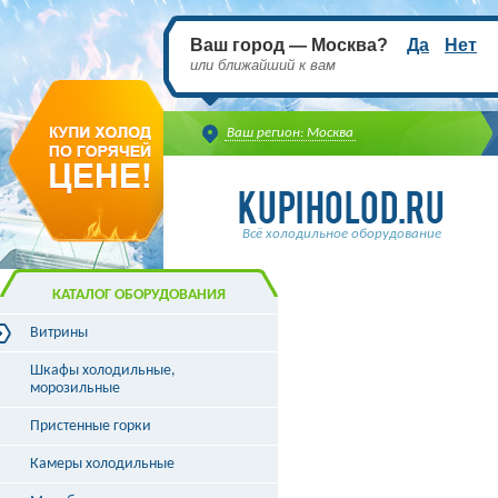
Ваш город — Москва?
Да
Нет
или ближайший к вам
Ваш регион: Москва
Всё холодильное оборудование
КАТАЛОГ ОБОРУДОВАНИЯ
Витрины
Витрины холодильные
Шкафы холодильные,
Витрины морозильные
морозильные
Витрины универсальные
Пристенные горки
Витрины кондитерские
Витрины барные
Камеры холодильные
Витрины угловые
Витрины «рыба на льду»