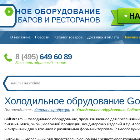
О магазине
Новости
Каталог товаров
Доставка и оплата
Покупка 
8
(495
)
649 60 89
Заказать обратный звонок
Холодильное обрудование Gol
Вы находитесь:
Каталог продукции
»
Холодильное обрудование Golfst
Golfstream — холодильное оборудование, предназначенное для презентации
питания: мяса, рыбы, молочной продукции, кондитерских изделий и т.д. А
и витринами для магазинов с различными формами торговли
(
самообслужив
Витрины
— модельный ряд представлен в основном среднетемпературными 