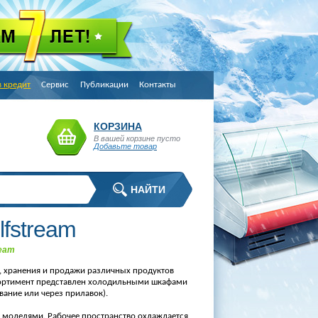
в кредит
Сервис
Публикации
Контакты
КОРЗИНА
В вашей корзине пусто
Добавьте товар
fstream
ream
, хранения и продажи различных продуктов
ссортимент представлен холодильными шкафами
ание или через прилавок).
моделями. Рабочее пространство охлаждается