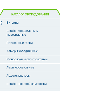
КАТАЛОГ ОБОРУДОВАНИЯ
Витрины
Витрины холодильные
Шкафы холодильные,
Витрины морозильные
морозильные
Витрины универсальные
Пристенные горки
Витрины кондитерские
Витрины барные
Камеры холодильные
Витрины угловые
Витрины «рыба на льду»
Моноблоки и сплит-системы
Лари морозильные
Льдогенераторы
Шкафы шоковой заморозки
Столы охлаждаемые
Бонеты