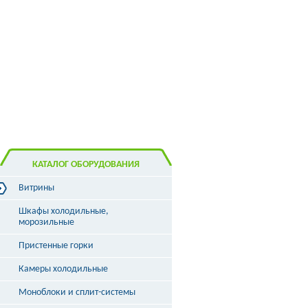
КАТАЛОГ ОБОРУДОВАНИЯ
Витрины
Витрины холодильные
Шкафы холодильные,
Витрины морозильные
морозильные
Витрины универсальные
Пристенные горки
Витрины кондитерские
Витрины барные
Камеры холодильные
Витрины угловые
Витрины «рыба на льду»
Моноблоки и сплит-системы