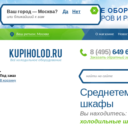
Ваш город — Москва?
Да
Нет
или ближайший к вам
Ваш регион: Москва
О магазине
Новос
8
(495
)
649 6
Заказать обратный з
Всё холодильное оборудование
Под заказ
В корзину
Среднете
шкафы
Вы находитесь:
холодильные 