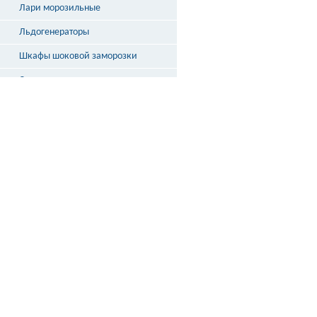
Лари морозильные
Льдогенераторы
Шкафы шоковой заморозки
Столы охлаждаемые
Бонеты
Выносное холодоснабжение
Неохлаждаемые прилавки
Стеллажи и кассовые боксы
Весы
ДОСТАВКА
ПО РОССИИ
подробнее