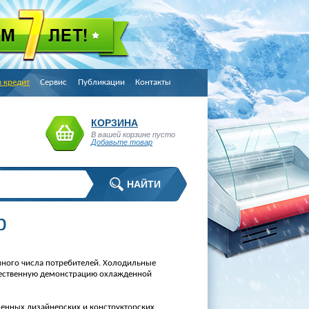
в кредит
Сервис
Публикации
Контакты
КОРЗИНА
В вашей корзине пусто
Добавьте товар
р
ного числа потребителей. Холодильные
ачественную демонстрацию охлажденной
енных дизайнерских и конструкторских