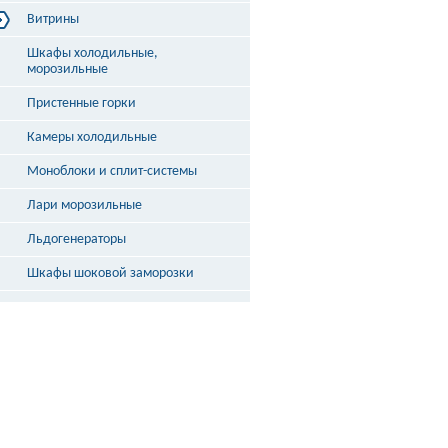
Витрины
Витрины холодильные
Шкафы холодильные,
Витрины морозильные
морозильные
Витрины универсальные
Пристенные горки
Витрины кондитерские
Витрины барные
Камеры холодильные
Витрины угловые
Витрины «рыба на льду»
Моноблоки и сплит-системы
Лари морозильные
Льдогенераторы
Шкафы шоковой заморозки
Столы охлаждаемые
Бонеты
Выносное холодоснабжение
Неохлаждаемые прилавки
Стеллажи и кассовые боксы