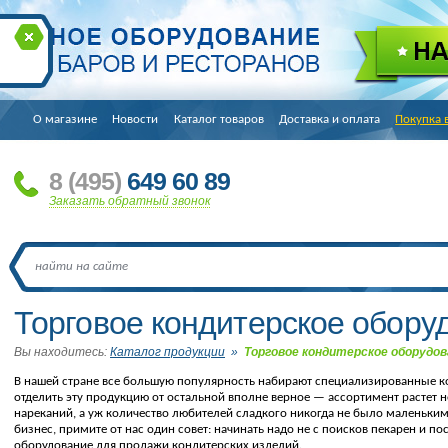
О магазине
Новости
Каталог товаров
Доставка и оплата
Покупка 
8
(495
)
649 60 89
Заказать обратный звонок
Торговое кондитерское обору
Вы находитесь:
Каталог продукции
»
Торговое кондитерское оборудов
В нашей стране все большую популярность набирают специализированные к
отделить эту продукцию от остальной вполне верное — ассортимент растет не
нареканий, а уж количество любителей сладкого никогда не было маленьки
бизнес, примите от нас один совет: начинать надо не с поисков пекарен и п
оборудование для продажи кондитерских изделий.