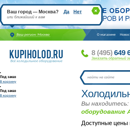
Ваш город — Москва?
Да
Нет
или ближайший к вам
Ваш регион: Москва
О магазине
Новос
8
(495
)
649 6
Заказать обратный з
Всё холодильное оборудование
Под заказ
В корзину
Холодиль
Под заказ
В корзину
Вы находитесь:
оборудование 
Доступные цены 