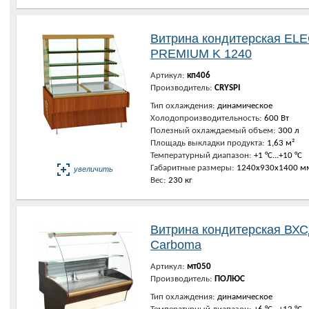
Витрина кондитерская EL
PREMIUM K 1240
Артикул:
кп406
Производитель:
CRYSPI
Тип охлаждения:
динамическое
Холодопроизводительность:
600 Вт
Полезный охлаждаемый объем:
300 л
Площадь выкладки продукта:
1,63 м²
Температурный диапазон:
+1 °C...+10 °C
Габаритные размеры:
1240х930х1400 м
увеличить
Вес:
230 кг
Витрина кондитерская ВХС
Carboma
Артикул:
мт050
Производитель:
ПОЛЮС
Тип охлаждения:
динамическое