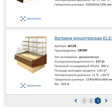
Температурный диапазон:
+6 °C...+12 °C
Габаритные размеры:
920х650х1300 мм
увеличить
Витрина кондитерская ELE
Артикул:
кп126
Производитель:
CRYSPI
Тип охлаждения:
динамическое
Холодопроизводительность:
600 Вт
Полезный охлаждаемый объем:
300 л
Площадь выкладки продукта:
1,63 м²
Температурный диапазон:
+1 °C...+10 °C
Габаритные размеры:
1240х963х1400 м
Вес:
202 кг
увеличить
1
2
3