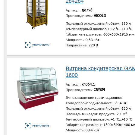
284284
Артикул:
до798
Производитель:
HICOLD
Полезный охлаждаемый объем:
350 л
Температурный диапазон:
+2 °C...+10 °C
Габаритные размеры:
600х600х1915 мм
Мощность:
0,63 кВт
увеличить
Напряжение:
220 В
Витрина кондитерская GA
1600
Артикул:
кп064.1
Производитель:
CRYSPI
Тип охлаждения:
гравитационное
Холодопроизводительность:
634 Вт
Полезный охлаждаемый объем:
620 л
Площадь выкладки продукта:
2,1 м²
Температурный диапазон:
+1 °C...+10 °C
Габаритные размеры:
1600х890х1400 м
увеличить
Мощность:
0,44 кВт