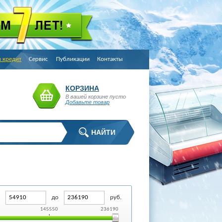
в кредит
Сервис
Публикации
Контакты
КОРЗИНА
В вашей корзине пусто
Добавьте товар
т
до
руб.
145550
236190