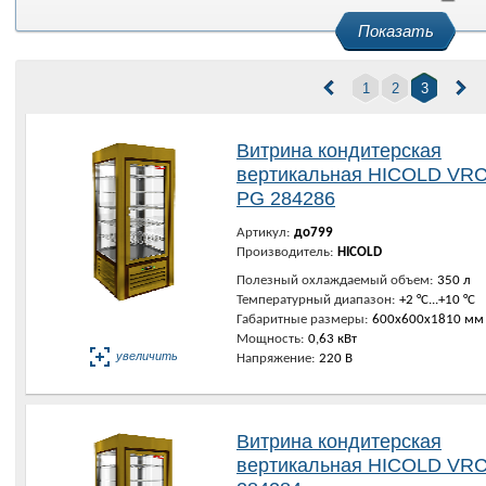
Показать
1
2
3
Витрина кондитерская
вертикальная HICOLD VRC
PG 284286
Артикул:
до799
Производитель:
HICOLD
Полезный охлаждаемый объем:
350 л
Температурный диапазон:
+2 °C...+10 °C
Габаритные размеры:
600х600х1810 мм
Мощность:
0,63 кВт
увеличить
Напряжение:
220 В
Витрина кондитерская
вертикальная HICOLD VRC