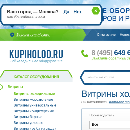
Ваш город — Москва?
Да
Нет
или ближайший к вам
Ваш регион: Москва
О магазине
Новос
8
(495
)
649 6
Заказать обратный з
Всё холодильное оборудование
КАТАЛОГ ОБОРУДОВАНИЯ
Витрины
Витрины х
Витрины холодильные
Витрины морозильные
Вы находитесь:
Каталог то
Витрины универсальные
Витрины кондитерские
Производитель:
Витрины барные
Витрины угловые
Все
Витрины «рыба на льду»