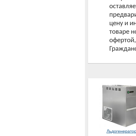
оставляе
предвари
цену и 
товаре н
офертой
Гражданс
Льдогенерато