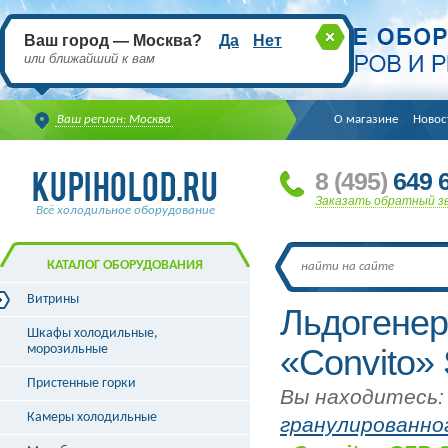
Ваш город — Москва?
Да
Нет
или ближайший к вам
Ваш регион: Москва
О магазине
Новос
8
(495
)
649 6
Заказать обратный з
Всё холодильное оборудование
КАТАЛОГ ОБОРУДОВАНИЯ
Витрины
Льдогенер
Витрины холодильные
Шкафы холодильные,
Витрины морозильные
морозильные
«Convito»
Витрины универсальные
Пристенные горки
Витрины кондитерские
Вы находитесь:
Витрины барные
Камеры холодильные
гранулированно
Витрины угловые
Витрины «рыба на льду»